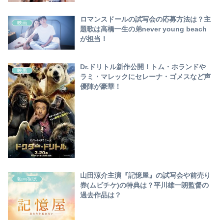
ロマンスドールの試写会の応募方法は？主
映画
題歌は高橋一生の弟never young beach
が担当！
Dr.ドリトル新作公開！トム・ホランドや
映画
ラミ・マレックにセレーナ・ゴメスなど声
優陣が豪華！
山田涼介主演『記憶屋』の試写会や前売り
動画視聴
券(ムビチケ)の特典は？平川雄一朗監督の
過去作品は？