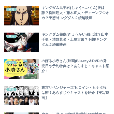
キングダム昌平君(しょうへいくん)役は
映画
誰？松田翔太・藤木直人・ディーンフジオ
カ？予想/キングダム２続編映画
キングダム羌瘣(きょうかい)役は誰？山本
映画
千尋・清野菜名・土屋太鳳？予想/キング
ダム２続編映画
のぼる小寺さん(映画)Blu-ray＆DVDの発
映画
売日や予約特典は？あらすじ・キャスト紹
介！
東京リベンジャーズ/ヒロイン・ヒナタ役
映画
は誰？あらすじやキャストを紹介【実写映
画】