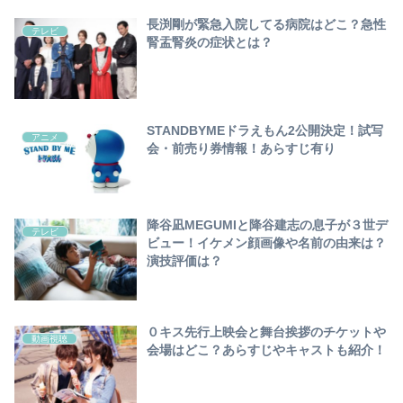
長渕剛が緊急入院してる病院はどこ？急性
テレビ
腎盂腎炎の症状とは？
STANDBYMEドラえもん2公開決定！試写
アニメ
会・前売り券情報！あらすじ有り
降谷凪MEGUMIと降谷建志の息子が３世デ
テレビ
ビュー！イケメン顔画像や名前の由来は？
演技評価は？
０キス先行上映会と舞台挨拶のチケットや
動画視聴
会場はどこ？あらすじやキャストも紹介！