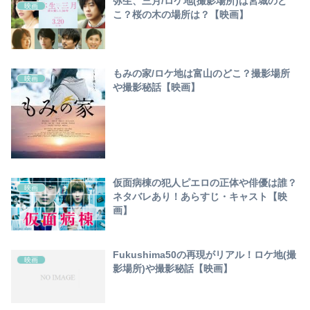
弥生、三月/ロケ地(撮影場所)は宮城のど
映画
こ？桜の木の場所は？【映画】
もみの家/ロケ地は富山のどこ？撮影場所
映画
や撮影秘話【映画】
仮面病棟の犯人ピエロの正体や俳優は誰？
映画
ネタバレあり！あらすじ・キャスト【映
画】
Fukushima50の再現がリアル！ロケ地(撮
映画
影場所)や撮影秘話【映画】