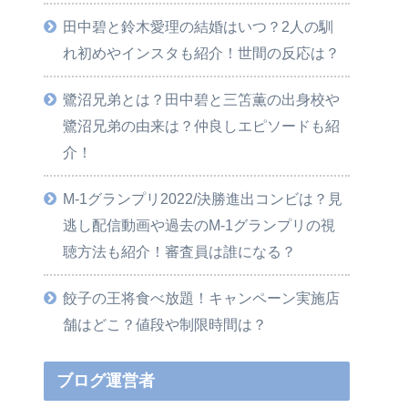
田中碧と鈴木愛理の結婚はいつ？2人の馴
れ初めやインスタも紹介！世間の反応は？
鷺沼兄弟とは？田中碧と三笘薫の出身校や
鷺沼兄弟の由来は？仲良しエピソードも紹
介！
M-1グランプリ2022/決勝進出コンビは？見
逃し配信動画や過去のM-1グランプリの視
聴方法も紹介！審査員は誰になる？
餃子の王将食べ放題！キャンペーン実施店
舗はどこ？値段や制限時間は？
ブログ運営者