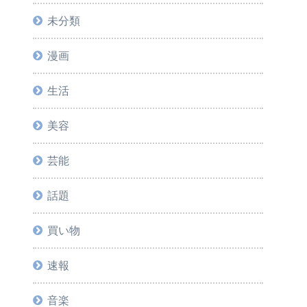
未分類
漫画
生活
美容
芸能
話題
買い物
速報
音楽