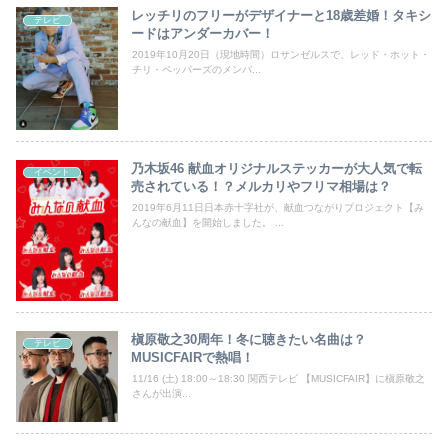
レッチリのフリーがデザイナーと18歳差婚！タキシ
テレビ
ードはアンダーカバー！
2019年10月20日（現地時間）ロサンゼルスで、レッド・ホット・
チリ・ペッパーズのメンバ...
乃木坂46 献血オリジナルステッカーが大人気で転
イベント
売されている！？メルカリやフリマ相場は？
2019年6月11日日本赤十字社が、献血つながりプロジェクト【み
んなの献血】を開始しました。 ...
槇原敬之30周年！冬に聴きたい名曲は？
テレビ
MUSICFAIRで熱唱！
11/16 (土) 18:00～18:30 関西テレビ 【MUSICFAIR】に槇原敬之
さんが出演...