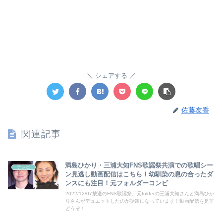
シェアする
佐藤友香
関連記事
満島ひかり・三浦大知FNS歌謡祭共演での歌唱シー
テレビ
ン見逃し動画配信はこちら！幼馴染の息の合ったダ
ンスにも注目！元フォルダーコンビ
2022/12/07放送のFNS歌謡祭。元folderの三浦大知さんと満島ひか
りさんがデュエットしたのが話題になっています！動画配信を是非
どうぞ！