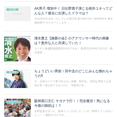
AK男子 増加中！ 日比野透子演じる桜井ユキってど
未分類
んな人？過去に出演したドラマは？
2019年4月13日（土）テレビ朝日系 夜23時15分〜翌0時05分 東京
独身男子 がスタートします...
清水貴之【維新の会】のアナウンサー時代の画像
政治
は？意外な人と共演していた！
もうすぐ参議院議員選挙2019ですね！ 投票日2019年7月21日（期
日前投...
ちょうどいい男前！田中圭のどこにみんな惚れちゃ
未分類
うの⁈
今、日本のドラマ界で外せない俳優、田中圭。 特別な男前でも演
技が長一流な訳でもないのに、何故世の女...
阪神原口文仁 サヨナラ打！！完全復活！気になる
スポーツ
今後の病状は！？
矢野監督が泣いた。阪神ファンが泣いた！いや、野球ファンが泣い
たっ！！ 劇的サヨナラ打...