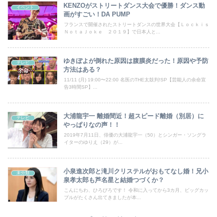
KENZOがストリートダンス大会で優勝！ダンス動
イベント
画がすごい！DA PUMP
フランスで開催されたストリートダンスの世界大会【Ｌｏｃｋｉｓ
ＮｏｔａＪｏｋｅ ２０１９】で日本人と...
ゆきぽよが倒れた原因は腹膜炎だった！原因や予防
テレビ
方法はある？
11/11 (月) 19:00〜22:00 名医のTHE太鼓判!SP【芸能人の余命宣
告3時間SP】...
大浦龍宇一 離婚間近！超スピード離婚（別居）に
テレビ
やっぱりなの声！！
2019年7月11日、俳優の大浦龍宇一（50）とシンガー・ソングラ
イターのゆりえ（29）が...
小泉進次郎と滝川クリステルがおもてなし婚！兄小
未分類
泉孝太郎も芦名星と結婚つづくか？
こんにちわ、ひろびろです！ 令和に入ってから3カ月、ビッグカッ
プルがたくさん出てきましたが本...