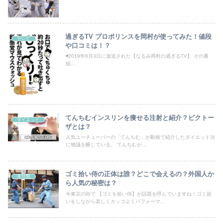
過ぎるTV プロポリンスを岡村が使ってみた！値段
テレビ
や口コミは！？
◾️2019年6月3日に放送された【なるみ岡村の過ぎるTV】 その番
組...
てんちむインスリンを痩せる注射と紹介？ビクトー
ダイエット
ザとは？
人気ユーチューバーの「てんちむ」が動画で紹介したダイエット法
に物議を醸している。 てんちむが...
ゴミ拾い侍の正体は誰？どこで会えるの？外国人か
未分類
ら人気の秘密は？
今東京の街で 【ゴミを拾い侍】が話題を呼んでいますね！ゴミ拾
いをしながら楽しくカッコよくパフォーマ...