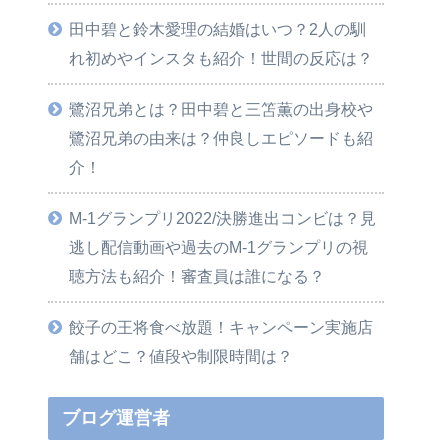
田中碧と鈴木愛理の結婚はいつ？2人の馴
れ初めやインスタも紹介！世間の反応は？
鷺沼兄弟とは？田中碧と三笘薫の出身校や
鷺沼兄弟の由来は？仲良しエピソードも紹
介！
M-1グランプリ2022/決勝進出コンビは？見
逃し配信動画や過去のM-1グランプリの視
聴方法も紹介！審査員は誰になる？
餃子の王将食べ放題！キャンペーン実施店
舗はどこ？値段や制限時間は？
ブログ運営者