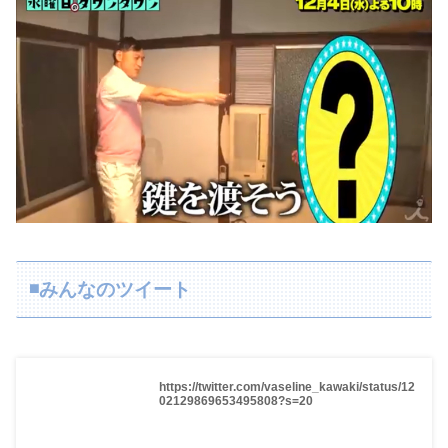
◾️みんなのツイート
https://twitter.com/vaseline_kawaki/status/12
02129869653495808?s=20