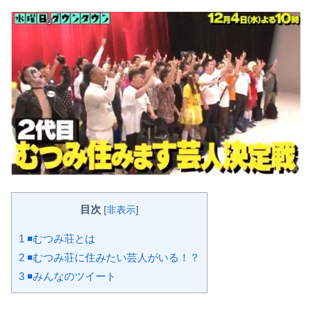
目次
[
非表示
]
1
◾️むつみ荘とは
2
◾️むつみ荘に住みたい芸人がいる！？
3
◾️みんなのツイート