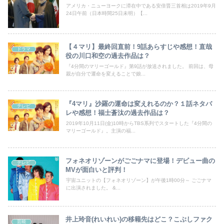
アメリカ・ニューヨークに滞在中である安倍晋三首相は2019年9月
24日午前（日本時間25日未明）【...
【４マリ】最終回直前！9話あらすじや感想！直哉
ドラマ
役の川口和空の過去作品は？
『4分間のマリーゴールド』第9話が放送されました。 前回は、母
親が自分で運命を変えることで娘...
『4マリ』沙羅の運命は変えれるのか？１話ネタバ
テレビ
レや感想！福士蒼汰の過去作品は？
2019年10月11日(金)10時からTBS系列でスタートした『4分間の
マリーゴールド』。主演の福...
フォネオリゾーンがごごナマに登場！デビュー曲の
テレビ
MVが面白いと評判！
宇宙ユニットの【フォネオリゾーン】が午後1時00分～ ごごナマ
に出演されました。 &...
井上玲音(れいれい)の移籍先はどこ？こぶしファク
芸能