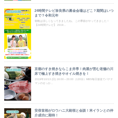
24時間テレビ奈良県の募金会場はどこ？期間はいつ
イベント
まで？令和元年
朝晩は涼しくなってきましたね。 この季節がやってきました！
【24時間テレビ】 2019...
京都のすき焼きならこま井亭！肉屋が営む老舗の川
スポット
床で極上すき焼きやオイル焼きを！
2019年10/13 (日) 18:00～20:00（120分）MBS毎日放送でバナナ
マンのせっか...
安倍首相がロウハニ大統領と会談！米イランとの仲
テレビ
介成功に期待！