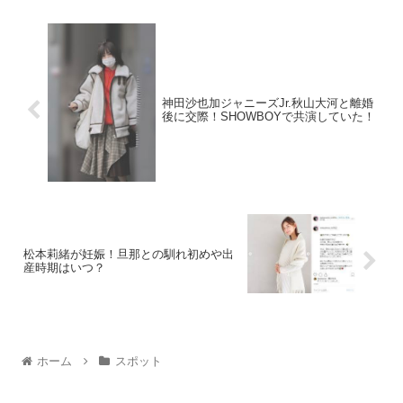
神田沙也加ジャニーズJr.秋山大河と離婚
後に交際！SHOWBOYで共演していた！
松本莉緒が妊娠！旦那との馴れ初めや出
産時期はいつ？
ホーム
スポット