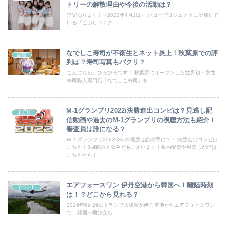
トリーの解散理由や今後の活動は？
追記あります！（2020年4月1日） ハロープロジェクトに所属して
いる『こぶしファク...
なでしこ寿司が不衛生とネット炎上！秋葉原での評
話題
判は？寿司写真もパクリ？
こんにちわ、ひろびろです！ 秋葉原にオープンした世界初・女性
寿司職人専門店「なでしこ寿司」を...
M-1グランプリ2022/決勝進出コンビは？見逃し配
未分類
信動画や過去のM-1グランプリの視聴方法も紹介！
審査員は誰になる？
M-１グランプリ2022今年の優勝は誰の手に？！ 決勝進出コンビは
こちら！3回戦のネタみせもございます！動画配信や見逃し配信は
こちらから！
エアフォースワン 伊丹空港から韓国へ！離陸時刻
イベント
は！？どこから見れる？
2019年6月29日トランプ大統領が伊丹空港からエアフォースワン
で、韓国へ飛び立ち...