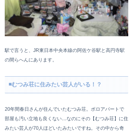
駅で言うと、JR東日本中央本線の阿佐ケ谷駅と高円寺駅
の間らへんにあります。
◾️むつみ荘に住みたい芸人がいる！？
20年間春日さんが住んでいたむつみ荘。ボロアパートで
部屋も汚い立地も良くない…なのにその【むつみ荘】に住
みたい芸人が70人ほどいたみたいですね。その中から奇