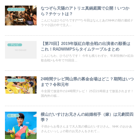
なつぞら天陽のアトリエ真鍋庭園で公開！いつか
イベント
ら？チケットは？
こんにちはひろびろです(*^^*) 今回はなんとあのNHKの朝の連続ド
ラマ小説の中で主人...
【第70回】2019年版紅白歌合戦の出演者の順番は
テレビ
これ！RADWIMPSらタイムテーブルまとめ
こんにちわ、ひろびろです！ 今年も残りわずか、年末恒例の<紅白
歌合戦>も今年で70回目...
24時間テレビ岡山県の募金会場はどこ？期間はいつ
イベント
まで？令和元年
今全国で放送中の24時間テレビ！ 25日21時前まで放送されます！
国内外の福...
横山だいすけお兄さんの結婚相手（嫁）は元劇団四
芸能
季？
子供からお母さんまで大人気の横山だいすけさん、NHK のおかあ
さんといっしょの歌のお兄さんをされて...