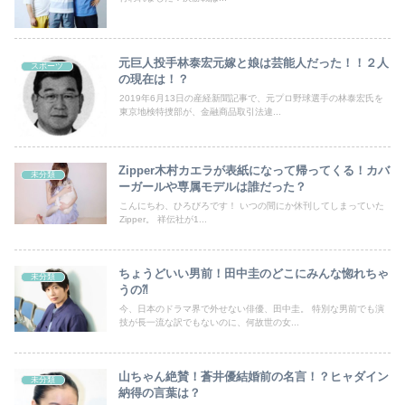
元巨人投手林泰宏元嫁と娘は芸能人だった！！２人
スポーツ
の現在は！？
2019年6月13日の産経新聞記事で、元プロ野球選手の林泰宏氏を
東京地検特捜部が、金融商品取引法違...
Zipper木村カエラが表紙になって帰ってくる！カバ
未分類
ーガールや専属モデルは誰だった？
こんにちわ、ひろびろです！ いつの間にか休刊してしまっていた
Zipper。 祥伝社が1...
ちょうどいい男前！田中圭のどこにみんな惚れちゃ
未分類
うの⁈
今、日本のドラマ界で外せない俳優、田中圭。 特別な男前でも演
技が長一流な訳でもないのに、何故世の女...
山ちゃん絶賛！蒼井優結婚前の名言！？ヒャダイン
未分類
納得の言葉は？