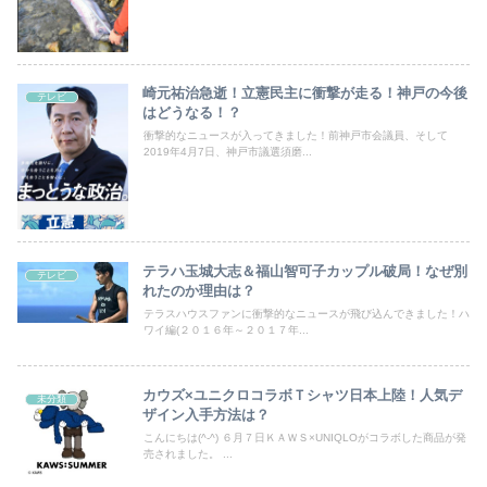
崎元祐治急逝！立憲民主に衝撃が走る！神戸の今後
テレビ
はどうなる！？
衝撃的なニュースが入ってきました！前神戸市会議員、そして
2019年4月7日、神戸市議選須磨...
テラハ玉城大志＆福山智可子カップル破局！なぜ別
テレビ
れたのか理由は？
テラスハウスファンに衝撃的なニュースが飛び込んできました！ハ
ワイ編(２０１６年～２０１７年...
カウズ×ユニクロコラボＴシャツ日本上陸！人気デ
未分類
ザイン入手方法は？
こんにちは(^-^) ６月７日ＫＡＷＳ×UNIQLOがコラボした商品が発
売されました。 ...