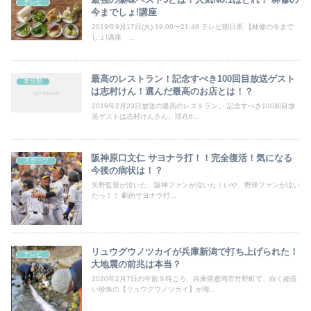
テレビ
今までしょ!講座
2019年9月17日(火) 19:00〜21:48 テレビ朝日系 【林修の今まで
しょ!講座 ...
最高のレストラン！記念すべき100回目放送ゲスト
未分類
は志村けん！選んだ最高のお店とは！？
2019年2月23日放送の最高のレストラン。 記念すべき100回目放
送ゲストは志村けんさん。現在6...
阪神原口文仁 サヨナラ打！！完全復活！気になる
スポーツ
今後の病状は！？
矢野監督が泣いた。阪神ファンが泣いた！いや、野球ファンが泣い
たっ！！ 劇的サヨナラ打...
リュウグウノツカイが兵庫新潟で打ち上げられた！
テレビ
大地震の前兆は本当？
2020年2月7日の午前９時ごろ、兵庫県豊岡市竹野町で、白く細長
い珍魚の【リュウグウノツカイ】が海...