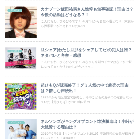
カナブーン飯田祐馬さん憔悴も無事確認！理由は？
未分類
今後の活動はどうなる？！
こんにちわ、ひろびろです！ 今月5日から音信不通となり、家族か
ら捜索願いが出されていたKAN...
旦シェア(わたし旦那をシェアしてた)の犯人は誰？
未分類
ネタバレと考察・感想
こんにちわ、ひろびろです！ みなさん今期のドラマはなにかご覧
になってますか？わたしが今ハマっ...
超ひもQが販売終了！グミ人気の中で終売の理由
未分類
は？惜しむ声続出！
1993年から地区限定で販売し、今やこどものおやつの定番となっ
ていた【超ひもQ】が2019年7月の...
ネルソンズがキングオブコント準決勝進出！小峠が
イベント
大絶賛する理由は？
2019年9月6日【キングオブコント2019】準決勝後の会見が都内で
行われました！決勝戦は...