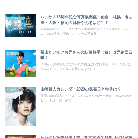
ハンサム15周年記念写真展開催！仙台・札幌・名古
イベント
屋・大阪・福岡の日程や会場はどこ？
芸能事務所アミューズ所属の若手俳優によるファン感謝祭「ハンサ
ム」の15周年を記念し、ハンサム写真展...
横山だいすけお兄さんの結婚相手（嫁）は元劇団四
芸能
季？
子供からお母さんまで大人気の横山だいすけさん、NHK のおかあ
さんといっしょの歌のお兄さんをされて...
山崎賢人カレンダー2020の発売日と特典は？
芸能
俳優の山崎賢人さんが３年ぶりにカレンダーを発売！ 2010年のデ
ビュー以来、第一線で...
音花ゆり妊娠発表！妹は相武紗季で旦那は会社経営