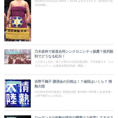
2019年11月3日(日) 19:00 ～ 21:54 よみうりテレビ 【行列のでき
る法律相...
乃木坂枠で坂道合同シンクロニシティ披露？批判殺
テレビ
到でどうなる紅白！
１２月３１日の「第７０回ＮＨＫ紅白歌合戦」で乃木坂４６『シン
クロニシティ』を坂道合同(乃木坂・欅坂...
吉野千鶴子 講演会の日程は！？値段はいくら？ 情
イベント
熱大陸
2019年6月30日放送の【情熱大陸】夜23時〜TBS系 に社会学者・
上野千鶴子さんが出演...
ローランドの年齢や現在の職業は？経営してるホス