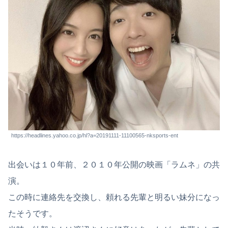
https://headlines.yahoo.co.jp/hl?a=20191111-11100565-nksports-ent
出会いは１０年前、２０１０年公開の映画「ラムネ」の共
演。
この時に連絡先を交換し、頼れる先輩と明るい妹分になっ
たそうです。