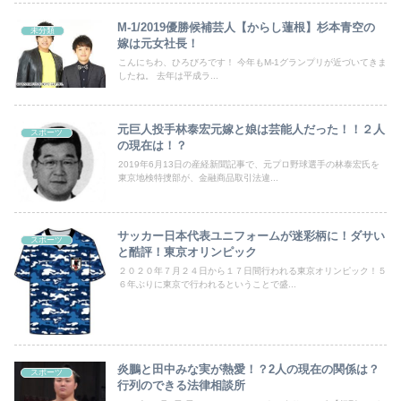
M-1/2019優勝候補芸人【からし蓮根】杉本青空の
未分類
嫁は元女社長！
こんにちわ、ひろびろです！ 今年もM-1グランプリが近づいてきま
したね。 去年は平成ラ...
元巨人投手林泰宏元嫁と娘は芸能人だった！！２人
スポーツ
の現在は！？
2019年6月13日の産経新聞記事で、元プロ野球選手の林泰宏氏を
東京地検特捜部が、金融商品取引法違...
サッカー日本代表ユニフォームが迷彩柄に！ダサい
スポーツ
と酷評！東京オリンピック
２０２０年７月２４日から１７日間行われる東京オリンピック！５
６年ぶりに東京で行われるということで盛...
炎鵬と田中みな実が熱愛！？2人の現在の関係は？
スポーツ
行列のできる法律相談所