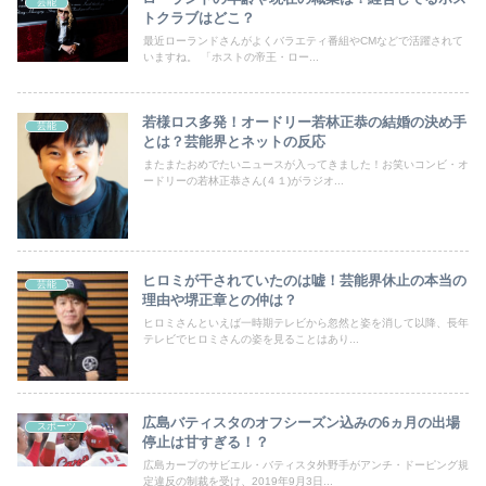
芸能
トクラブはどこ？
最近ローランドさんがよくバラエティ番組やCMなどで活躍されて
いますね。 「ホストの帝王・ロー...
若様ロス多発！オードリー若林正恭の結婚の決め手
芸能
とは？芸能界とネットの反応
またまたおめでたいニュースが入ってきました！お笑いコンビ・オ
ードリーの若林正恭さん(４１)がラジオ...
ヒロミが干されていたのは嘘！芸能界休止の本当の
芸能
理由や堺正章との仲は？
ヒロミさんといえば一時期テレビから忽然と姿を消して以降、長年
テレビでヒロミさんの姿を見ることはあり...
広島バティスタのオフシーズン込みの6ヵ月の出場
スポーツ
停止は甘すぎる！？
広島カープのサビエル・バティスタ外野手がアンチ・ドーピング規
定違反の制裁を受け、2019年9月3日...