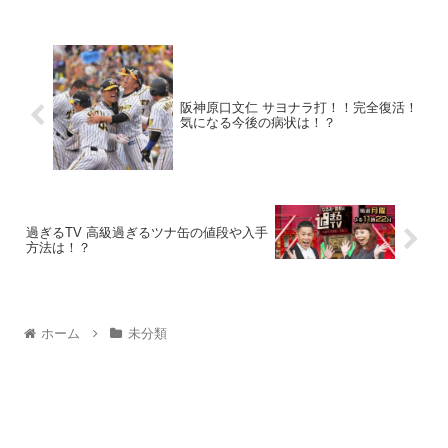
阪神原口文仁 サヨナラ打！！完全復活！
気になる今後の病状は！？
過ぎるTV 高級過ぎるツナ缶の値段や入手
方法は！？
ホーム
未分類