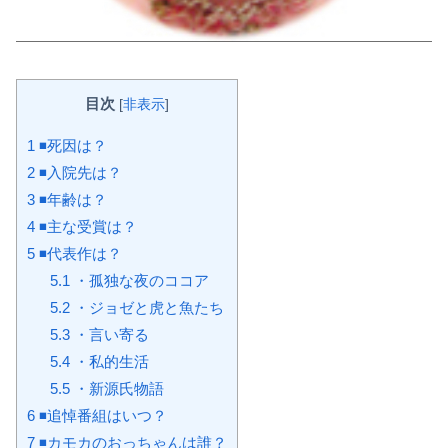
目次
[
非表示
]
1
◾️死因は？
2
◾️入院先は？
3
◾️年齢は？
4
◾️主な受賞は？
5
◾️代表作は？
5.1
・孤独な夜のココア
5.2
・ジョゼと虎と魚たち
5.3
・言い寄る
5.4
・私的生活
5.5
・新源氏物語
6
◾️追悼番組はいつ？
7
◾️カモカのおっちゃんは誰？