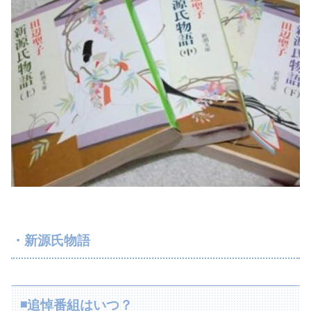
・新源氏物語
◾️追悼番組はいつ？