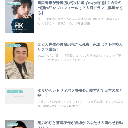
川口春奈が帰蝶(濃姫)役に選ばれた理由は？過去の
テレビ
出演作品やプロフィールは？大河ドラマ【麒麟がく
る】
先日、女優の沢尻エリカさんが薬物所持で逮捕され、出演予定だっ
た大河ドラマ『麒麟がくる』の帰蝶(濃姫...
金ピカ先生の佐藤忠志さん死去 | 死因は？予備校カ
テレビ
リスマ講師！
2019年9月24日、 予備校のカリスマ英語講師で、タレント活動
もしていた佐藤忠志（さとうただし）...
ゆりやんレトリィバァ着物姿が酷すぎて日本の恥と
イベント
炎上！
お笑い芸人のゆりやんレトリィバァさんが9月21日、ピンクの水着
姿に着物をはおった姿をInstagr...
剛力彩芽と前澤友作が復縁か？ふたりの匂わせ行動
芸能
とは？