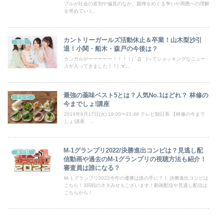
プルが社会の差別や偏見のなか、親権をめぐる争いや周囲への理解
を求めていく。
カントリーガールズ活動休止＆卒業！山木梨沙引
芸能
退！小関・船木・森戸の今後は？
カンガルがーーーーー！！！！( ´ Д｀)ってショッキングなニュー
スが入ってきました！！( ;∀;...
最強の薬味ベスト5とは？人気No.1はどれ？ 林修の
テレビ
今までしょ!講座
2019年9月17日(火) 19:00〜21:48 テレビ朝日系 【林修の今まで
しょ!講座 ...
M-1グランプリ2022/決勝進出コンビは？見逃し配
未分類
信動画や過去のM-1グランプリの視聴方法も紹介！
審査員は誰になる？
M-１グランプリ2022今年の優勝は誰の手に？！ 決勝進出コンビは
こちら！3回戦のネタみせもございます！動画配信や見逃し配信は
こちらから！