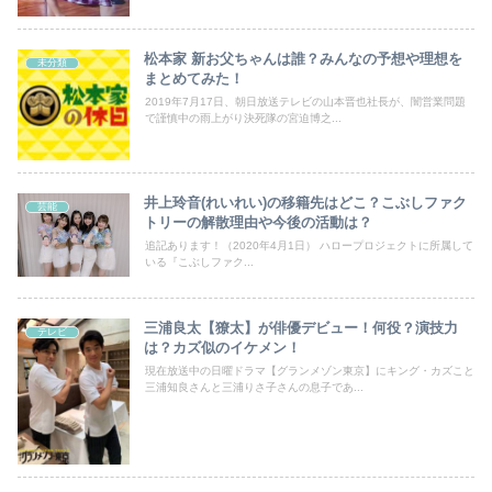
松本家 新お父ちゃんは誰？みんなの予想や理想を
未分類
まとめてみた！
2019年7月17日、朝日放送テレビの山本晋也社長が、闇営業問題
で謹慎中の雨上がり決死隊の宮迫博之...
井上玲音(れいれい)の移籍先はどこ？こぶしファク
芸能
トリーの解散理由や今後の活動は？
追記あります！（2020年4月1日） ハロープロジェクトに所属して
いる『こぶしファク...
三浦良太【獠太】が俳優デビュー！何役？演技力
テレビ
は？カズ似のイケメン！
現在放送中の日曜ドラマ【グランメゾン東京】にキング・カズこと
三浦知良さんと三浦りさ子さんの息子であ...