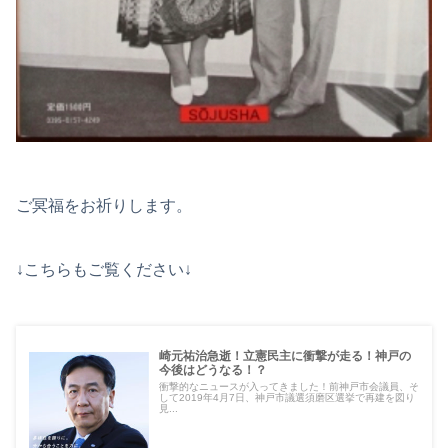
ご冥福をお祈りします。
↓こちらもご覧ください↓
崎元祐治急逝！立憲民主に衝撃が走る！神戸の
今後はどうなる！？
衝撃的なニュースが入ってきました！前神戸市会議員、そ
して2019年4月7日、神戸市議選須磨区選挙で再建を図り
見...