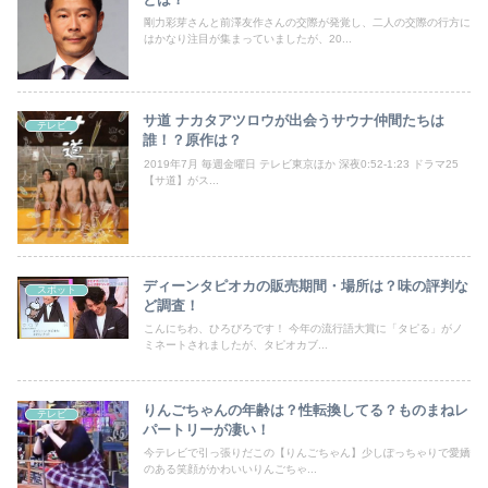
剛力彩芽さんと前澤友作さんの交際が発覚し、二人の交際の行方に
はかなり注目が集まっていましたが、20...
サ道 ナカタアツロウが出会うサウナ仲間たちは
テレビ
誰！？原作は？
2019年7月 毎週金曜日 テレビ東京ほか 深夜0:52-1:23 ドラマ25
【サ道】がス...
ディーンタピオカの販売期間・場所は？味の評判な
スポット
ど調査！
こんにちわ、ひろびろです！ 今年の流行語大賞に「タピる」がノ
ミネートされましたが、タピオカブ...
りんごちゃんの年齢は？性転換してる？ものまねレ
テレビ
パートリーが凄い！
今テレビで引っ張りだこの【りんごちゃん】少しぽっちゃりで愛嬌
のある笑顔がかわいいりんごちゃ...