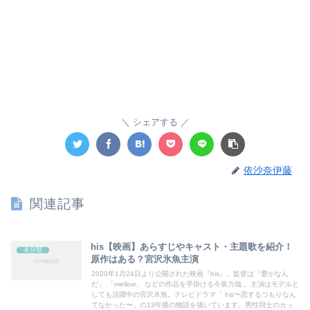
シェアする
依沙奈伊藤
関連記事
his【映画】あらすじやキャスト・主題歌を紹介！
未分類
原作はある？宮沢氷魚主演
2020年1月24日より公開された映画『his』。監督は「愛がなん
だ」 「mellow」 などの作品を手掛ける今泉力哉 。主演はモデルと
しても活躍中の宮沢氷魚。テレビドラマ「 his〜恋するつもりなん
てなかった〜」の13年後の物語を描いています。男性同士のカッ