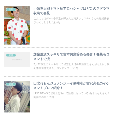
小泉孝太郎トマト柄アロハシャツはどこの？ドラマ
芸能
衣装で会見
こんにちは(*^^*) 小泉進次郎さんと滝川クリステルさんの結婚発表
びっくりしましたね(&g...
加藤浩次スッキリで吉本興業辞める発言！春菜もコ
芸能
メントで涙
7／22放送のスッキリにて極楽とんぼの加藤浩次さんが雨上がり決
死隊宮迫博之さん、ロンドンブーツ1号...
山北れもんジュノンボーイ候補者が吉沢亮似のイケ
芸能
メン！プロフ紹介！
LINE NEWSで取り上げられて話題になっている 山北れもんさん！
開催中の第３２回...