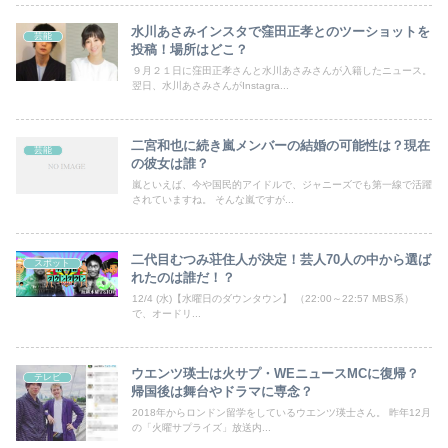
水川あさみインスタで窪田正孝とのツーショットを
芸能
投稿！場所はどこ？
９月２１日に窪田正孝さんと水川あさみさんが入籍したニュース。
翌日、水川あさみさんがInstagra...
二宮和也に続き嵐メンバーの結婚の可能性は？現在
芸能
の彼女は誰？
嵐といえば、今や国民的アイドルで、ジャニーズでも第一線で活躍
されていますね。 そんな嵐ですが...
二代目むつみ荘住人が決定！芸人70人の中から選ば
スポット
れたのは誰だ！？
12/4 (水)【水曜日のダウンタウン】 （22:00～22:57 MBS系）
で、オードリ...
ウエンツ瑛士は火サプ・WEニュースMCに復帰？
テレビ
帰国後は舞台やドラマに専念？
2018年からロンドン留学をしているウエンツ瑛士さん。 昨年12月
の「火曜サプライズ」放送内...