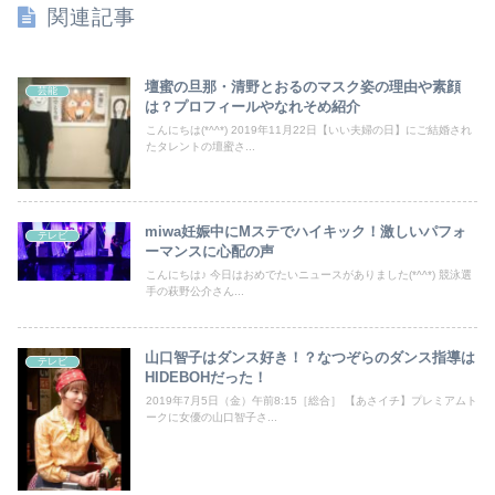
関連記事
壇蜜の旦那・清野とおるのマスク姿の理由や素顔
芸能
は？プロフィールやなれそめ紹介
こんにちは(*^^*) 2019年11月22日【いい夫婦の日】にご結婚され
たタレントの壇蜜さ...
miwa妊娠中にМステでハイキック！激しいパフォ
テレビ
ーマンスに心配の声
こんにちは♪ 今日はおめでたいニュースがありました(*^^*) 競泳選
手の萩野公介さん...
山口智子はダンス好き！？なつぞらのダンス指導は
テレビ
HIDEBOHだった！
2019年7月5日（金）午前8:15［総合］ 【あさイチ】プレミアムト
ークに女優の山口智子さ...