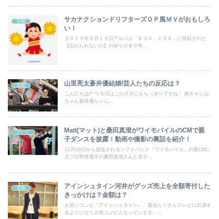
サカナクションドリフターズＯＰ風ＭＶがおもしろ
芸能
い！
２０１９年６月１９日アルバム「８３４．１９４」に収録された
【忘れられないの】のＭＶが８０年...
山里亮太蒼井優結婚!芸人たちの反応は？
芸能
こんにちは(^ ^) 今日はこのネタにもちっきりですね！ 南キャン山
ちゃん蒼井優ちゃん...
Matt(マット)と桑田真澄がワイモバイルのCMで親
テレビ
子ダンスを披露！動画や撮影の裏話を紹介！
11月29日から放送されるソフトバンク『ワイモバイル』の新CMに
元プロ野球選手の桑田真澄さんと息子...
アインシュタイン河井がグッズ売上を全額寄付した
芸能
きっかけは？金額は？
お笑いコンビ『アインシュタイン』、最近たくさんテレビに出演す
るようになり人気コンビとなっています。...