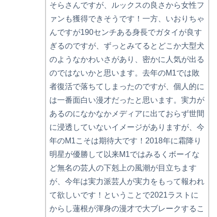
そらさんですが、ルックスの良さから女性フ
ァンも獲得できそうです！一方、いおりちゃ
んですが190センチある身長でガタイが良す
ぎるのですが、ずっとみてるとどこか大型犬
のようなかわいさがあり、密かに人気が出る
のではないかと思います。去年のM1では敗
者復活で落ちてしまったのですが、個人的に
は一番面白い漫才だったと思います。実力が
あるのになかなかメディアに出ておらず世間
に浸透していないイメージがありますが、今
年のM1こそは期待大です！2018年に霜降り
明星が優勝して以来M1ではみるくボーイな
ど無名の芸人の下剋上の風潮が目立ちます
が、今年は実力派芸人が実力をもって報われ
て欲しいです！ということで2021ラストに
からし蓮根が渾身の漫才で大ブレークするこ