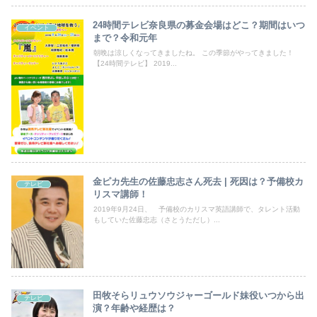
24時間テレビ奈良県の募金会場はどこ？期間はいつ
イベント
まで？令和元年
朝晩は涼しくなってきましたね。 この季節がやってきました！
【24時間テレビ】 2019...
金ピカ先生の佐藤忠志さん死去 | 死因は？予備校カ
テレビ
リスマ講師！
2019年9月24日、 予備校のカリスマ英語講師で、タレント活動
もしていた佐藤忠志（さとうただし）...
田牧そらリュウソウジャーゴールド妹役いつから出
テレビ
演？年齢や経歴は？