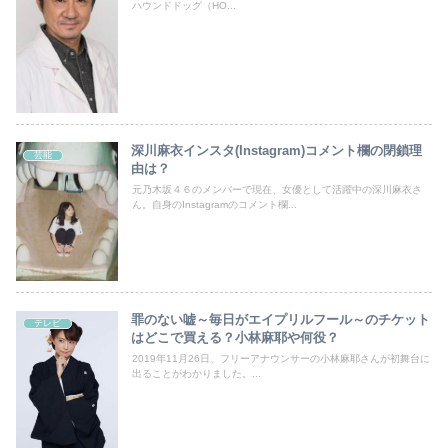
ハウンドドッグ（HO...
深川麻衣インスタ(Instagram)コメント欄の閉鎖理
芸能
由は？
元乃木坂４６のメンバーで現在、女優として活躍中の深川麻衣さ
ん。自身のInstagramのコメント欄...
罪のない嘘～毎日がエイプリルフール～のチケット
テレビ
はどこで買える？小林麻耶や何役？
2019年11月26日、フリーアナウンサーの小林麻耶さんが初舞台に
出ることがわかりました。...