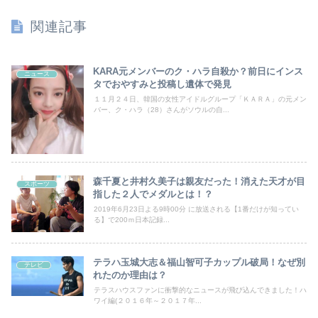
関連記事
KARA元メンバーのク・ハラ自殺か？前日にインス
ニュース
タでおやすみと投稿し遺体で発見
１１月２４日、韓国の女性アイドルグループ「ＫＡＲＡ」の元メン
バー、ク・ハラ（28）さんがソウルの自...
森千夏と井村久美子は親友だった！消えた天才が目
スポーツ
指した２人でメダルとは！？
2019年6月23日よる9時00分 に放送される【1番だけが知ってい
る】で200ｍ日本記録...
テラハ玉城大志＆福山智可子カップル破局！なぜ別
テレビ
れたのか理由は？
テラスハウスファンに衝撃的なニュースが飛び込んできました！ハ
ワイ編(２０１６年～２０１７年...