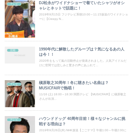
DJ松永がワイドナショーで着ていたシャツがオシ
テレビ
ャレとネットで話題に！
2019年9月15日 フジテレビ系朝10:00～11:15放送のワイドナショ
ーに【Creepy N...
1990年代に解散したグループは？気になるあの人
芸能
は今！！
2020年をもって嵐の活動停止が発表されました。人気アイドルだ
けに世間では悲しみと驚きの声にあふれて...
槇原敬之30周年！冬に聴きたい名曲は？
テレビ
MUSICFAIRで熱唱！
11/16 (土) 18:00～18:30 関西テレビ 【MUSICFAIR】に槇原敬之
さんが出演...
ハウンドドッグ 40周年目前！様々なジャンルに挑
テレビ
戦する理由は？
2019年9月26日(木) NHK放送【ごごナマ】午後1:00～午後2:00に