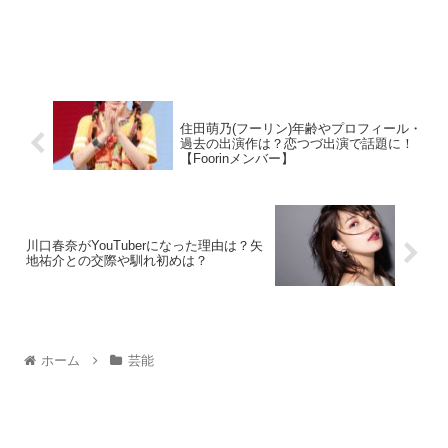
住田萌乃(フーリン)年齢やプロフィール・
過去の出演作は？恋つづ出演で話題に！
【Foorinメンバー】
川口春奈がYouTuberになった理由は？矢
地祐介との交際や馴れ初めは？
ホーム
芸能