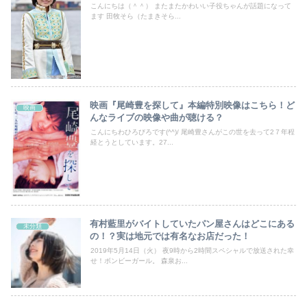
こんにちは（＾＾） またまたかわいい子役ちゃんが話題になって
ます 田牧そら（たまきそら...
映画『尾崎豊を探して』本編特別映像はこちら！ど
映画
んなライブの映像や曲が聴ける？
こんにちわひろびろです(^^)/ 尾崎豊さんがこの世を去って2７年程
経とうとしています。27...
有村藍里がバイトしていたパン屋さんはどこにある
未分類
の！？実は地元では有名なお店だった！
2019年5月14日（火） 夜9時から2時間スペシャルで放送された幸
せ！ボンビーガール。 森泉お...