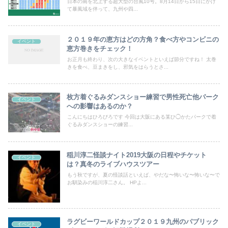
日本の南を北上する超大型の台風10号。8月14日から15日にかけ
て暴風域を伴って、九州や四...
２０１９年の恵方はどの方角？食べ方やコンビニの
イベント
恵方巻きをチェック！
お正月も終わり、次の大きなイベントといえば節分ですね！ 太巻
きを食べ、豆まきをし、邪気をはらうとさ...
枚方着ぐるみダンスショー練習で男性死亡他パーク
イベント
への影響はあるのか？
こんにちはひろびろです 今回は大阪にある某ひ◯かたパークで着
ぐるみダンスショーの練習...
稲川淳二怪談ナイト2019大阪の日程やチケット
イベント
は？真冬のライブハウスツアー
もう秋ですが、夏の怪談話といえば、やだな〜怖いな〜怖いな〜で
お馴染みの稲川淳二さん。 HPよ...
ラグビーワールドカップ２０１９九州のパブリック
イベント