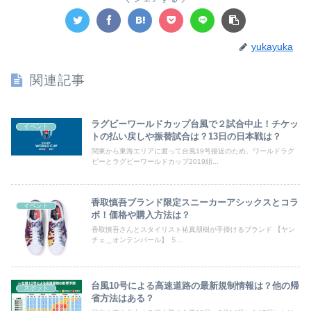
yukayuka
関連記事
ラグビーワールドカップ台風で２試合中止！チケッ
イベント
トの払い戻しや振替試合は？13日の日本戦は？
関東から東海エリアに渡って台風19号接近のため、ワールドラグ
ビーとラグビーワールドカップ2019組...
香取慎吾ブランド限定スニーカーアシックスとコラ
イベント
ボ！価格や購入方法は？
香取慎吾さんとスタイリスト祐真朋樹が手掛けるブランド 【ヤン
チェ＿オンテンバール】 ５...
台風10号による高速道路の最新規制情報は？他の帰
スポット
省方法はある？