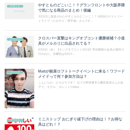
やすとものどこいこ！？グランフロントや大阪界隈
スポット
で気になる商品のまとめ！後編
3月3日に放送されたやすとものどこいこ！？ 4回目のゲストツー
トライブ（たかのり・周平魂）さんです...
クロスバー直撃はキングオブコント優勝候補？小道
イベント
具がメルカリに出品されてる？
9月6日（金）【キングオブコント2019】準決勝後の会見が都内で
行われた。決勝戦は9月21...
Mattが銀座ロフトトークイベントに来る！ワフード
イベント
メイドって何？参加方法は？
こんにちわ、ひろびろです！ 元プロ野球選手の桑田真澄さんの息
子で、モデル・タレントのMatt...
ミニストップ おにぎり値下げの理由は！？お得な
イベント
具はどれ！？