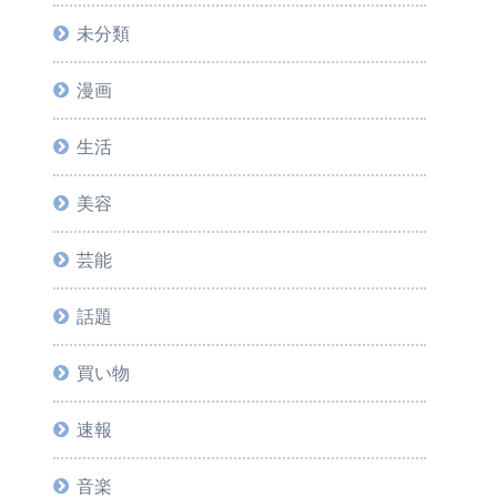
未分類
漫画
生活
美容
芸能
話題
買い物
速報
音楽