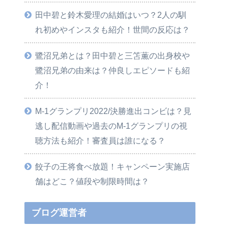
田中碧と鈴木愛理の結婚はいつ？2人の馴
れ初めやインスタも紹介！世間の反応は？
鷺沼兄弟とは？田中碧と三笘薫の出身校や
鷺沼兄弟の由来は？仲良しエピソードも紹
介！
M-1グランプリ2022/決勝進出コンビは？見
逃し配信動画や過去のM-1グランプリの視
聴方法も紹介！審査員は誰になる？
餃子の王将食べ放題！キャンペーン実施店
舗はどこ？値段や制限時間は？
ブログ運営者