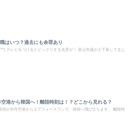
辞職はいつ？過去にも余罪あり
^^) テレビをつけるとビックリする光景が！ 富山市議が土下座してるじ
丹空港から韓国へ！離陸時刻は！？どこから見れる？
プ大統領が伊丹空港からエアフォースワンで、韓国へ飛び立ちます。 離陸時