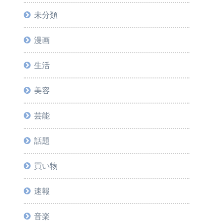
未分類
漫画
生活
美容
芸能
話題
買い物
速報
音楽