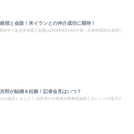
大統領と会談！米イランとの仲介成功に期待！
在中である安倍晋三首相は2019年9月24日午前（日本時間25日未明）
進次郎が結婚＆妊娠！記者会見はいつ？
ップルが誕生しました！ 自民党の小泉進次郎衆院議員とタレントの滝川ク