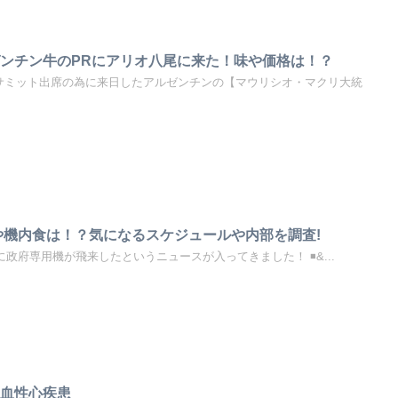
ンチン牛のPRにアリオ八尾に来た！味や価格は！？
0大阪サミット出席の為に来日したアルゼンチンの【マウリシオ・マクリ大統
や機内食は！？気になるスケジュールや内部を調査!
港に政府専用機が飛来したというニュースが入ってきました！ ◾&...
虚血性心疾患