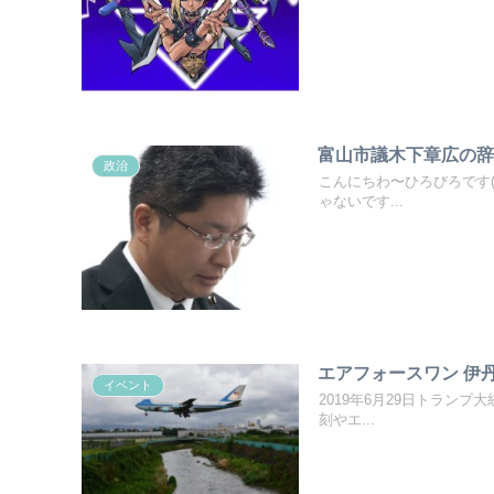
富山市議木下章広の
政治
こんにちわ〜ひろびろです(
ゃないです...
エアフォースワン 伊
イベント
2019年6月29日トラン
刻やエ...