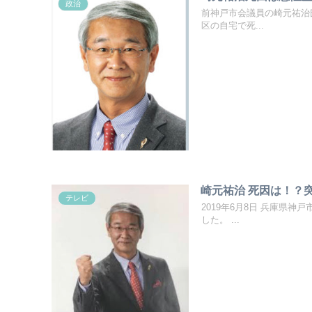
政治
前神戸市会議員の崎元祐治氏
区の自宅で死...
崎元祐治 死因は！？
テレビ
2019年6月8日 兵庫県
した。 ...