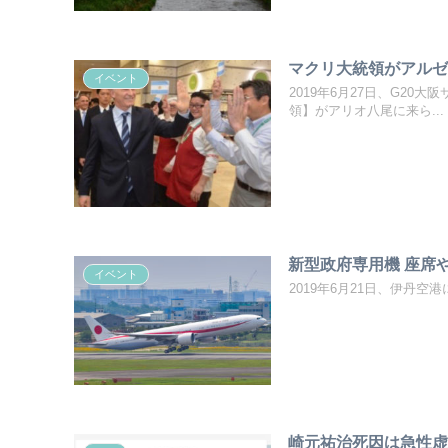
マクリ大統領がアルゼ
イベント
2019年6月27日、G2
領】がアリオ八尾に来ら...
新型政府専用機 座席
イベント
2019年6月21日、伊丹空
崎元祐治死因は急性