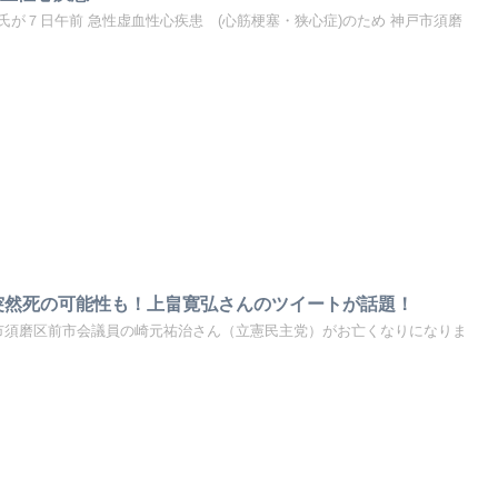
が７日午前 急性虚血性心疾患 (心筋梗塞・狭心症)のため 神戸市須磨
突然死の可能性も！上畠寛弘さんのツイートが話題！
神戸市須磨区前市会議員の崎元祐治さん（立憲民主党）がお亡くなりになりま