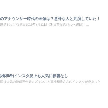
】のアナウンサー時代の画像は？意外な人と共演していた！
ですね！ 投票日2019年7月21日（期日前投票7月5〜20日） ...
高橋和希)インスタ炎上も人気に影響なし
今回は人気の遊戯王作者カズキンこと高橋和希さんのインスタが炎上した