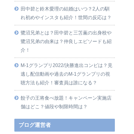
田中碧と鈴木愛理の結婚はいつ？2人の馴
れ初めやインスタも紹介！世間の反応は？
鷺沼兄弟とは？田中碧と三笘薫の出身校や
鷺沼兄弟の由来は？仲良しエピソードも紹
介！
M-1グランプリ2022/決勝進出コンビは？見
逃し配信動画や過去のM-1グランプリの視
聴方法も紹介！審査員は誰になる？
餃子の王将食べ放題！キャンペーン実施店
舗はどこ？値段や制限時間は？
ブログ運営者