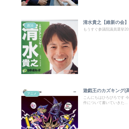
清水貴之【維新の会
政治
もうすぐ参議院議員選挙2019
遊戯王のカズキング(
アニメ
こんにちはひろびろです 
件について書いていきた...