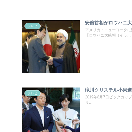
安倍首相がロウハニ
テレビ
アメリカ・ニューヨークに滞
【ロウハニ大統領（イラ...
滝川クリステル小泉
テレビ
2019年8月7日ビックカ
リ...