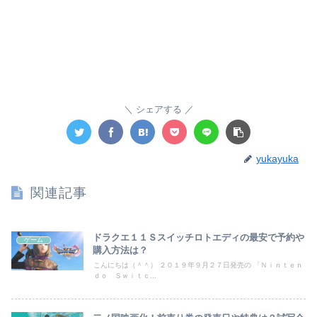
シェアする
yukayuka
関連記事
ドラクエ１１Ｓスイッチロトエディの最安で予約や
ゲーム
購入方法は？
こんにちは（＾＾） ２０１９年９月２７日発売の 「Ｎｉｎｔｅｎ
ｄｏ Ｓｗｉｔｃ...