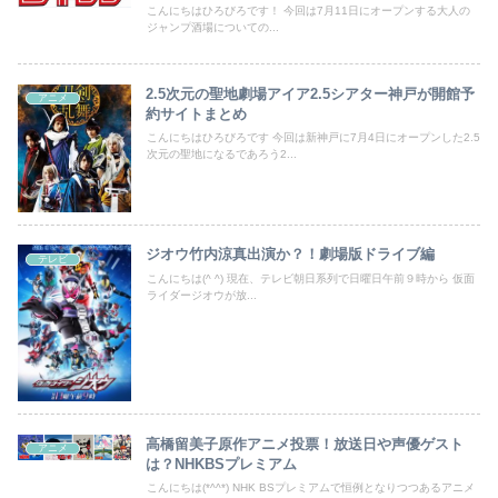
こんにちはひろびろです！ 今回は7月11日にオープンする大人の
ジャンプ酒場についての...
2.5次元の聖地劇場アイア2.5シアター神戸が開館予
アニメ
約サイトまとめ
こんにちはひろびろです 今回は新神戸に7月4日にオープンした2.5
次元の聖地になるであろう2...
ジオウ竹内涼真出演か？！劇場版ドライブ編
テレビ
こんにちは(^ ^) 現在、テレビ朝日系列で日曜日午前９時から 仮面
ライダージオウが放...
高橋留美子原作アニメ投票！放送日や声優ゲスト
アニメ
は？NHKBSプレミアム
こんにちは(*^^*) NHK BSプレミアムで恒例となりつつあるアニメ