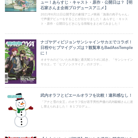
ュー！あらすじ・キャスト・原作・公開日は？【明
石家さんま企画プロデュースアニメ】
2021年6月11日公開予定の劇場アニメ映画「漁港の肉子ちゃん」
で声優デビューをすることが分かりました！ あらすじ・キャス
ト・原作・公開日などきになる情報をまとめてみました！
ナゴヤディビジョンサンシャインサカエでコラボ！
アニメ
日程やヒプマイグッズは？観覧車もBadAssTemple
に！
オオサカのどついたれ本舗と通天閣コラボに続き、「サンシャイン
サカエ」で「ヒプノシスマイク」のナゴヤ...
武内オラフとピエールオラフを比較！違和感なし！
アニメ
「アナと雪の女王」のオラフ役が若手男性声優の武内駿輔さんに差
し替えられました！ ８１プロデュ...