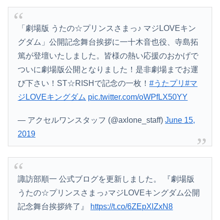
「劇場版 うたの☆プリンスさまっ♪ マジLOVEキン
グダム」公開記念舞台挨拶に一十木音也役、寺島拓
篤が登壇いたしました。皆様の熱い応援のおかげで
ついに劇場版公開となりました！是非劇場までお運
び下さい！ST☆RISHで記念の一枚！
#うたプリ
#マ
ジLOVEキングダム
pic.twitter.com/oWPfLX50YY
— アクセルワンスタッフ (@axlone_staff)
June 15,
2019
諏訪部順一 公式ブログを更新しました。 『劇場版
うたの☆プリンスさまっ♪マジLOVEキングダム公開
記念舞台挨拶終了』
https://t.co/6ZEpXlZxN8