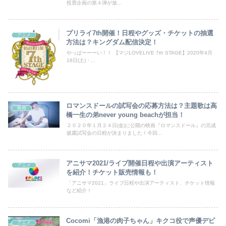
投票企画の第４弾が放...
プリライ7th開催！日程やグッズ・チケットの抽選
アニメ
方法は？キングダム配信決定！
やっばーーーい！！ 【マジLOVELIVE 7th STAGE】2020年4月
18日(土)・...
ロマンスドールの試写会の応募方法は？主題歌は高
映画
橋一生の弟never young beachが担当！
２０２０年１月２４日(金)に公開の映画『ロマンスドール』の完成
披露試写会の日程が決まりました！今回...
アニサマ2021/ライブ開催日程や出演アーティスト
アニメ
を紹介！チケット販売情報も！
「アニサマ2021」ライブ日程や出演アーティスト、チケット情報
など紹介！
Cocomi「漁港の肉子ちゃん」キクコ役で声優デビ
アニメ