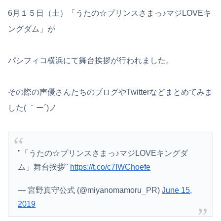
6月１５日（土）「うたの☆プリンスさまっ♪マジLOVEキ
ングダム」が
パシフィコ横浜にて舞台挨拶が行われました。
その際の声優さんたちのブログやTwitterなどまとめてみま
した( ｀ー´)ノ
"「うたの☆プリンスさまっ♪マジLOVEキングダ
ム」舞台挨拶"
https://t.co/c7IWChoefe
— 宮野真守公式 (@miyanomamoru_PR)
June 15,
2019