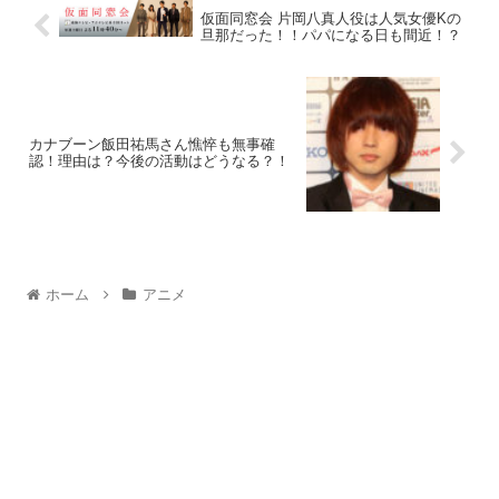
仮面同窓会 片岡八真人役は人気女優Kの
旦那だった！！パパになる日も間近！？
カナブーン飯田祐馬さん憔悴も無事確
認！理由は？今後の活動はどうなる？！
ホーム
アニメ