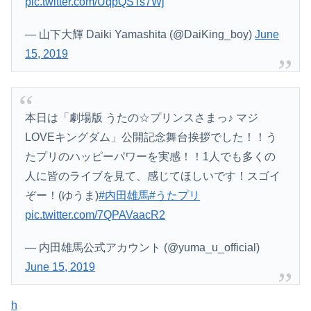
pic.twitter.com/UqpQSTs7Wj
— 山下大輝 Daiki Yamashita (@DaiKing_boy)
June
15, 2019
本日は「劇場版 うたの☆プリンスさまっ♪ マジ
LOVEキングダム」公開記念舞台挨拶でした！！う
たプリのハッピーパワーを実感！！1人でも多くの
人に皆のライブを見て、感じてほしいです！スゴイ
ぞー！(ゆうま)
#内田雄馬
#うたプリ
pic.twitter.com/7QPAVaacR2
— 内田雄馬公式アカウント (@yuma_u_official)
June 15, 2019
h