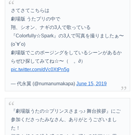
さてさてこちらは
劇場版 うたプリの中で
翔、シオン、ナギの3人で歌っている
『Colorfully☆Spark』の3人で写真を撮りましたぁ〜
(о´∀`о)
劇場版でこのポージングをしているシーンがあるか
らぜひ探してみてね☆〜（ゝ。∂）
pic.twitter.com/dVc0XtPn5g
— 代永翼 (@numanumakapa)
June 15, 2019
『劇場版うたの☆プリンスさまっ♪ 舞台挨拶』にご
参加くださったみなさん、ありがとうございまし
た！