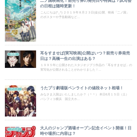
二ノ国映画化！前売り券の発売日や特典は？試写会
映画
の日程は随時更新！
こんにちは(^_^) ２０１９年８月２３日(金)公開、映画「二ノ国」
のポスターや予告動画など...
耳をすませば(実写映画)公開はいつ？前売り券発売
映画
日は？高橋一生の出演はある？
１９９５年に公開されたスタジオジブリ作品の「耳をすませば」の
実写化が公開されることがわかりました！...
うたプリ劇場版ペンライトの値段ネット相場！
アニメ
みなさま入国はいたしましたか？（＾＾） 本日6月１５日（土）
パシフィコ横浜 国立大ホ...
大人のジャンプ酒場オープン記念イベント開催！日
アニメ
時や場所に内容は？