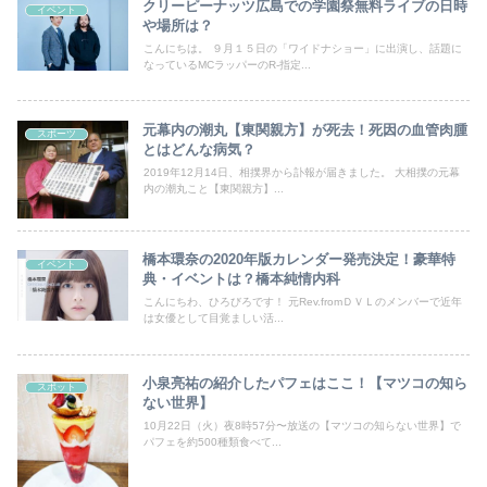
クリーピーナッツ広島での学園祭無料ライブの日時
イベント
や場所は？
こんにちは。 ９月１５日の「ワイドナショー」に出演し、話題に
なっているMCラッパーのR-指定...
元幕内の潮丸【東関親方】が死去！死因の血管肉腫
スポーツ
とはどんな病気？
2019年12月14日、相撲界から訃報が届きました。 大相撲の元幕
内の潮丸こと【東関親方】...
橋本環奈の2020年版カレンダー発売決定！豪華特
イベント
典・イベントは？橋本純情内科
こんにちわ、ひろびろです！ 元Rev.fromＤＶＬのメンバーで近年
は女優として目覚ましい活...
小泉亮祐の紹介したパフェはここ！【マツコの知ら
スポット
ない世界】
10月22日（火）夜8時57分〜放送の【マツコの知らない世界】で
パフェを約500種類食べて...