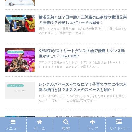
鷺沼兄弟とは？田中碧と三笘薫の出身校や鷺沼兄弟
スポーツ
の由来は？仲良しエピソードも紹介！
鷺沼（さぎぬま）兄弟とは、まさに今W杯開催中で注目を集めてい
るプロサッカー選手です。 鷺沼兄...
KENZOがストリートダンス大会で優勝！ダンス動
イベント
画がすごい！DA PUMP
フランスで開催されたストリートダンスの世界大会【Ｌｏｃｋｉｓ
ＮｏｔａＪｏｋｅ ２０１９】で日本人と...
レンタルスペースってなに？！子育てママに今大人
スポット
気の理由とは？オススメのスペースも紹介！
たまには気晴らしにママ友とおしゃべりをしながら食事やお茶をし
たい！！ でも・・・こども達がワイワイ...
ハンサム15周年記念写真展開催！仙台・札幌・名古
イベント
屋・大阪・福岡の日程や会場はどこ？
メニュー
ホーム
検索
トップ
サイドバー
芸能事務所アミューズ所属の若手俳優によるファン感謝祭「ハンサ