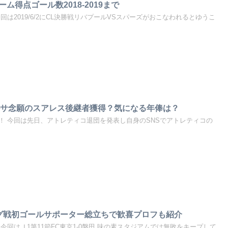
ム得点ゴール数2018-2019まで
回は2019/6/2にCL決勝戦リバプールVSスパーズがおこなわれるとゆうこ
ルサ念願のスアレス後継者獲得？気になる年俸は？
！ 今回は先日、アトレティコ退団を発表し自身のSNSでアトレティコの
グ戦初ゴールサポーター総立ちで歓喜プロフも紹介
今回はＪ1第11節FC東京1-0磐田 味の素スタジアムでは無敗をキープして