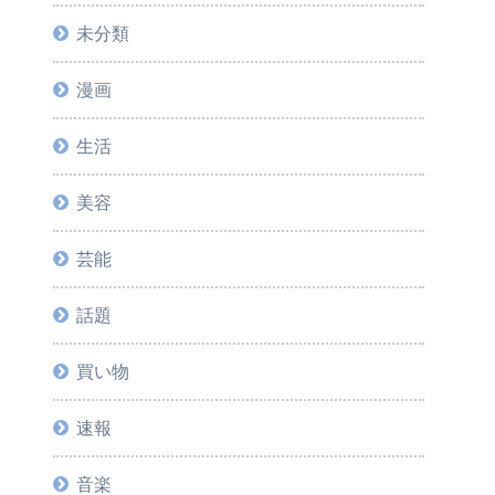
未分類
漫画
生活
美容
芸能
話題
買い物
速報
音楽