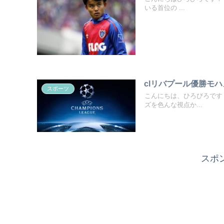
いる首位の ...
clリバプール優勝モ
スポーツ
こんにちは、ひろびろです！
ズを色んな視点か...
スポ