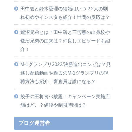
田中碧と鈴木愛理の結婚はいつ？2人の馴
れ初めやインスタも紹介！世間の反応は？
鷺沼兄弟とは？田中碧と三笘薫の出身校や
鷺沼兄弟の由来は？仲良しエピソードも紹
介！
M-1グランプリ2022/決勝進出コンビは？見
逃し配信動画や過去のM-1グランプリの視
聴方法も紹介！審査員は誰になる？
餃子の王将食べ放題！キャンペーン実施店
舗はどこ？値段や制限時間は？
ブログ運営者