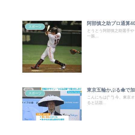
阿部慎之助プロ通算4
スポーツ
とうとう阿部慎之助選手やり
一振...
東京五輪かぶる傘で
スポーツ
こんにちは(^ ^) 今、
ると話題...