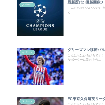
最新歴代cl優勝回数チー
スポーツ
こんにちはひろびろです 今
と...
グリーズマン移籍バ
イベント
こんにちはひろびろです！
サポーターに別れを告...
FC東京久保建英リー
スポーツ
こんにちはひろびろです！ 