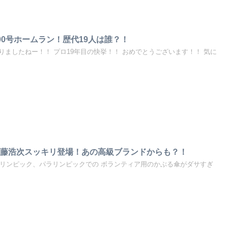
00号ホームラン！歴代19人は誰？！
ましたねー！！ プロ19年目の快挙！！ おめでとうございます！！ 気に
加藤浩次スッキリ登場！あの高級ブランドからも？！
東京オリンピック、パラリンピックでの ボランティア用のかぶる傘がダサすぎ